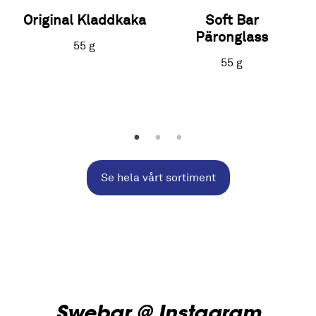
Original Kladdkaka
Soft Bar
Päronglass
55 g
55 g
Se hela vårt sortiment
Swebar @ Instagram