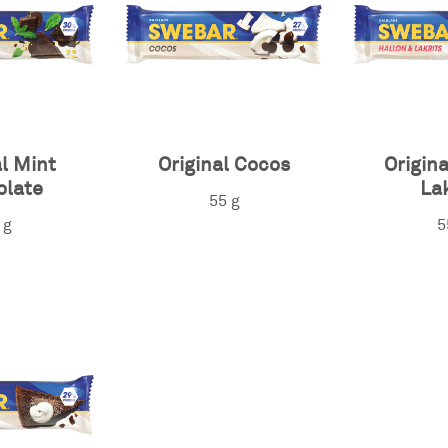
al Mint
Original Cocos
Origina
olate
Lak
55 g
 g
5