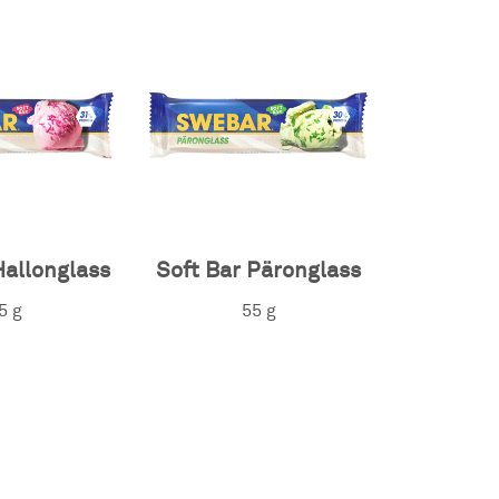
Hallonglass
Soft Bar Päronglass
5 g
55 g