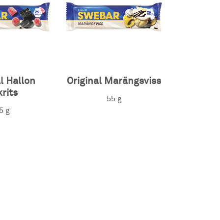
l Hallon
Original Marängsviss
rits
55 g
5 g